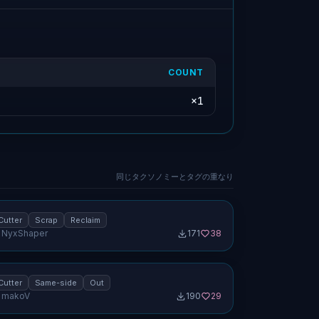
COUNT
×
1
出口カッター (1×4) — スクラップ回収、同側
同じタクソノミーとタグの重なり
[特殊]
1.0
Cutter
Scrap
Reclaim
NyxShaper
171
38
/4カッタータイル (1×2) — 同側出、フルスルー
o screenshot uploaded
ット未満 [特殊]
1.0
Cutter
Same-side
Out
makoV
190
29
o screenshot uploaded