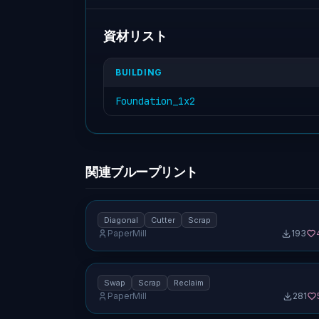
資材リスト
BUILDING
Foundation_1x2
関連ブループリント
対角カッター (1×2) — スクラップ回収、同側出
[特殊]
Diagonal
Cutter
Scrap
PaperMill
193
スワッパータイル (1×2) — スクラップ回収、同
No screenshot uploaded
側入出 [制限なし]
Swap
Scrap
Reclaim
PaperMill
281
No screenshot uploaded