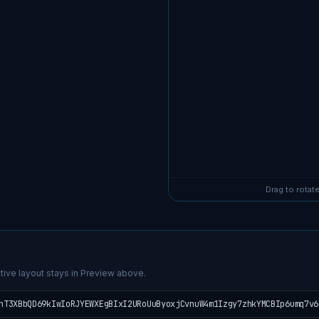
Drag to rotate
tive layout stays in Preview above.
nT3XBbQD69kIwIoRJYEWXEgBIxI2URoUuByoxjCvnuW4m1Izgy7zhkYMCBIp6umq7v6