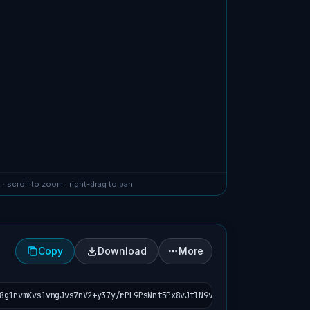
 · scroll to zoom · right-drag to pan
Copy
Download
More
8g1rvmXvs1vngJvs7nV2+y37y/rPL9PsNnt5Px8vJtlN9vLTcrH5ixfj9Ti7/Wc2e/r