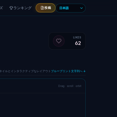
ズ
ランキング
投稿
LIKES
62
Like blueprint
ネイルとインタラクティブなレイアウト
ブループリント文字列へ ↓
Drag · scroll · orbit