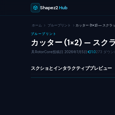
Shapez2
Hub
ホーム
ブループリント
カッター (1×2) — スク
ブループリント
カッター (1×2) — 
RotorCore
投稿日 2026年1月5日
1.0
273 ダウ
スクショとインタラクティブプレビュー
NO IMAGE
No screenshot uploaded