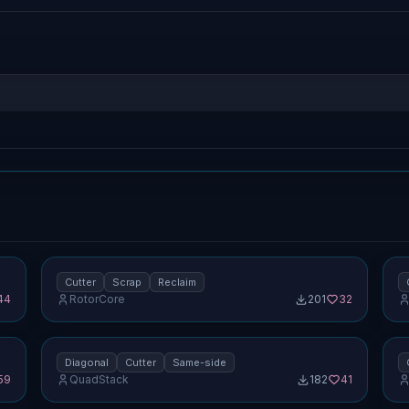
1/4カッタータイル (1×2) — スクラップ回収、同
4
1.0
側出 [特殊]
1.0
出 
Cutter
Scrap
Reclaim
44
RotorCore
201
32
1
No screenshot uploaded
N
1.0
対角カッタータイル (1×2) — 同側出 [特殊]
1.0
プ
Diagonal
Cutter
Same-side
59
QuadStack
182
41
No screenshot uploaded
N