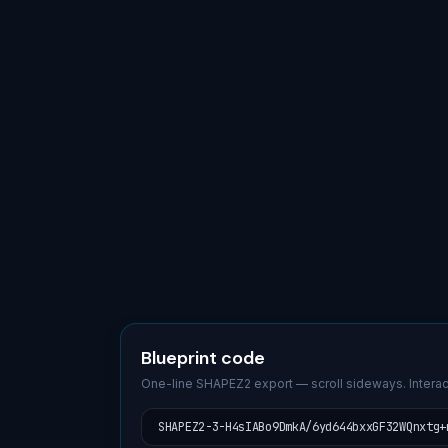
Blueprint code
One-line SHAPEZ2 export — scroll sideways. Interac
SHAPEZ2-3-H4sIABo9DmkA/6yd644bxxGF32WQnxtg+