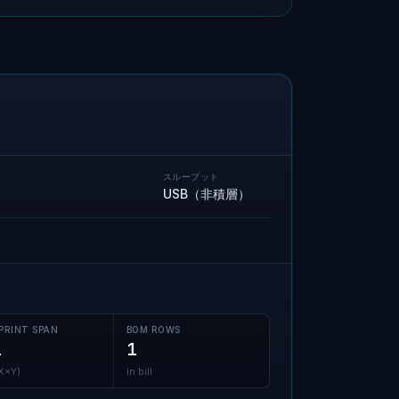
スループット
USB（非積層）
PRINT SPAN
BOM ROWS
1
1
(X×Y)
in bill