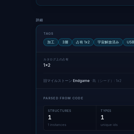
詳細情報
詳細
TAGS
加工
3層
占有 1x2
宇宙解放済み
US
カタログ上の占有
1x2
旧マイルストーン
Endgame
·
島（シード）
:
1x2
PARSED FROM CODE
STRUCTURES
TYPES
1
1
1 instances
unique ids