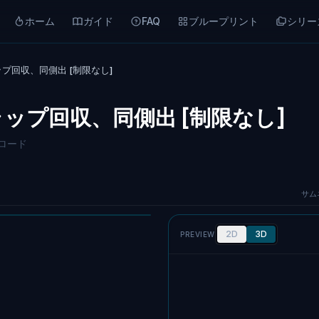
ホーム
ガイド
FAQ
ブループリント
シリー
ラップ回収、同側出 [制限なし]
スクラップ回収、同側出 [制限なし]
ンロード
サム
2D
3D
PREVIEW