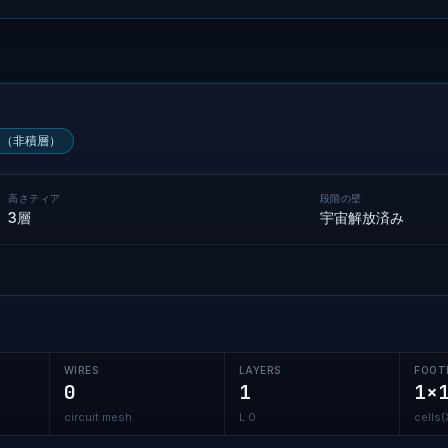
B（非積層）
高さティア
段階の壁
3層
宇宙解放済み
WIRES
LAYERS
FOOT
0
1
1×
circuit mesh
L 0
cells